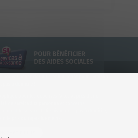
POUR BÉNÉFICIER
DES AIDES SOCIALES
s pouvez bénéficiez du crédit d’impôt pour livraison
repas à domicile !
s’applique pour les dépenses faites auprès d’une
iété de service à la personne et concerne
quement le service de livraison de repas à domicile,
non le prix du repas lui-même.
EN SAVOIR PLUS