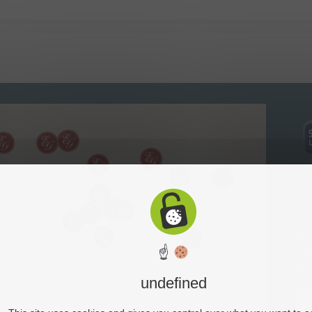
Vou
de 
Il 
soc
uni
☝
et 
undefined