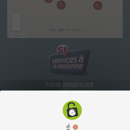
POUR BÉNÉFICIER
DES AIDES SOCIALES
Vous pouvez bénéficiez du crédit d’impôt pour livraison
de repas à domicile !
Il s’applique pour les dépenses faites auprès d’une
☝
société de service à la personne et concerne uniquement