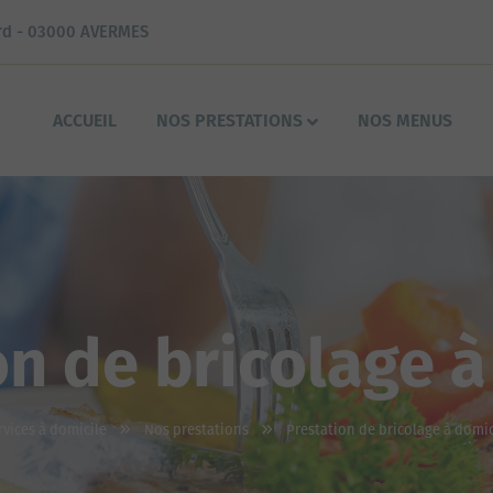
rd - 03000 AVERMES
ACCUEIL
NOS PRESTATIONS
NOS MENUS
on de bricolage à
rvices à domicile
Nos prestations
Prestation de bricolage à domic